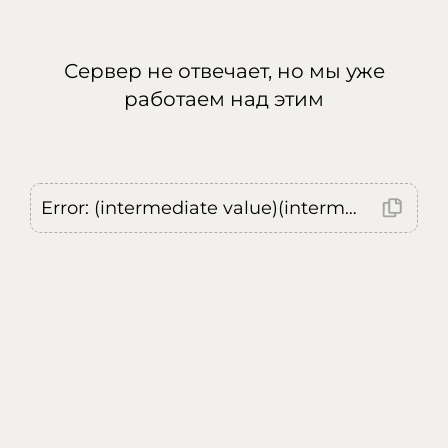
Сервер не отвечает, но мы уже
работаем над этим
Error: (intermediate value)(intermediate value)(intermediate value).replaceAll is not a function