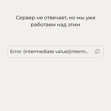
Сервер не отвечает, но мы уже
работаем над этим
Error: (intermediate value)(intermediate value)(intermediate value).replaceAll is not a function