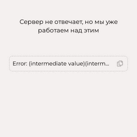
Сервер не отвечает, но мы уже
работаем над этим
Error: (intermediate value)(intermediate value)(intermediate value).replaceAll is not a function