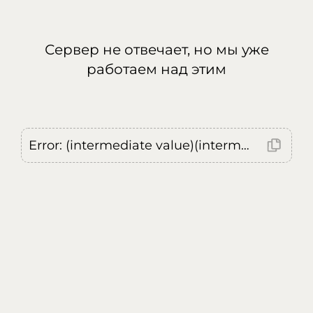
Сервер не отвечает, но мы уже
работаем над этим
Error: (intermediate value)(intermediate value)(intermediate value).replaceAll is not a function