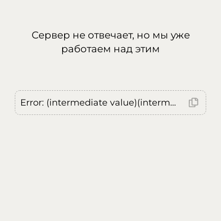
Сервер не отвечает, но мы уже
работаем над этим
Error: (intermediate value)(intermediate value)(intermediate value).replaceAll is not a function