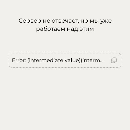
Сервер не отвечает, но мы уже
работаем над этим
Error: (intermediate value)(intermediate value)(intermediate value).replaceAll is not a function